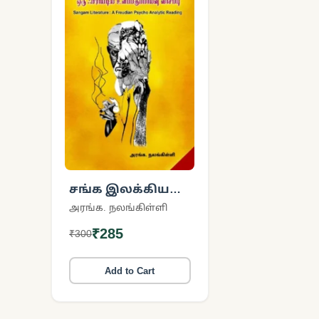
சங்க இலக்கியம்:
ஒரு ஃபிராய்டிய
அரங்க. நலங்கிள்ளி
உளப்பகுப்பாய்வு
₹285
₹300
வாசிப்பு
Add to Cart