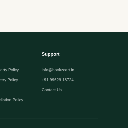
Support
perty Policy
info@bookzcart.in
very Policy
+91 99629 18724
Contact Us
lation Policy