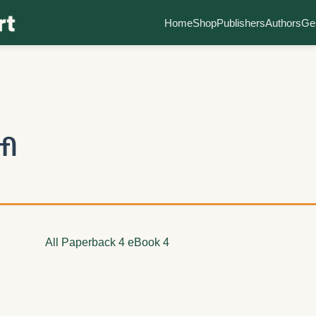
Home
Shop
Publishers
Authors
Ge
ளி
All
Paperback
4
eBook
4