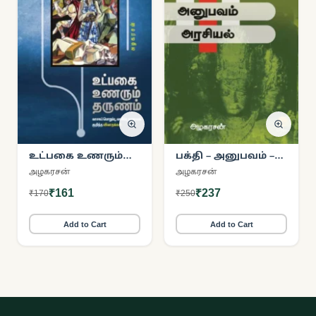
உட்பகை உணரும்
பக்தி – அனுபவம் –
தருணம்
அரசியல்
அழகரசன்
அழகரசன்
₹161
₹237
₹170
₹250
Add to Cart
Add to Cart