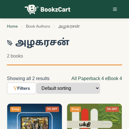
Skip to content
Home
Book Authors
அழகரசன்
அழகரசன்
2 books
Showing all 2 results
All
Paperback
4
eBook
4
Filters
Essay
5% OFF
Essay
5% OFF