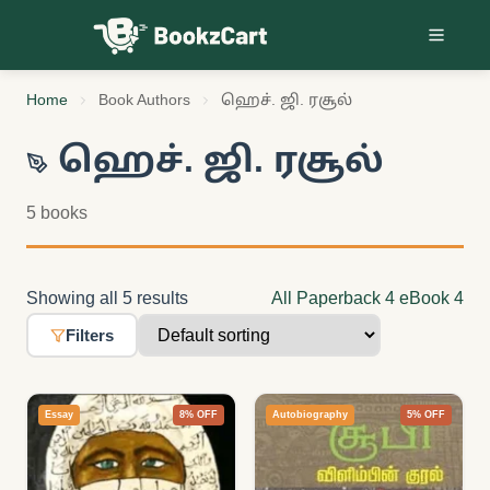
Skip to content
Home
Book Authors
ஹெச். ஜி. ரசூல்
ஹெச். ஜி. ரசூல்
5 books
Showing all 5 results
All
Paperback
4
eBook
4
Filters
Essay
8% OFF
Autobiography
5% OFF