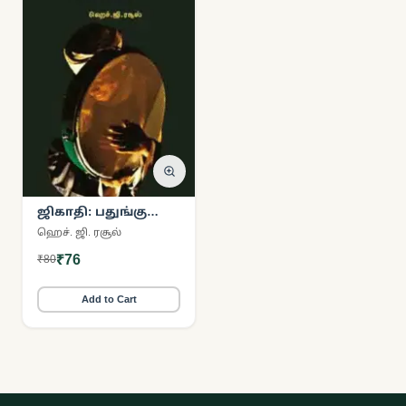
ஜிகாதி: பதுங்கு
குழியில்
ஹெச். ஜி. ரசூல்
மறைந்திருக்கும் ஒரு
₹76
₹80
சொல்
Add to Cart