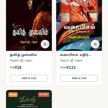
தலித் முஸ்லிம்
வகாபிசம்: எதிர்
உரையாடல்
ஹெச். ஜி. ரசூல்
ஹெச். ஜி. ரசூல்
₹28
₹133
₹30
₹140
Add to Cart
Add to Cart
Essay
5% OFF