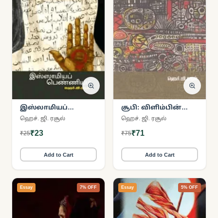
இஸ்லாமியப்
சூபி: விளிம்பின்
பெண்ணியம்
குரல்
ஹெச். ஜி. ரசூல்
ஹெச். ஜி. ரசூல்
₹23
₹71
₹25
₹75
Add to Cart
Add to Cart
Essay
7% OFF
Essay
5% OFF