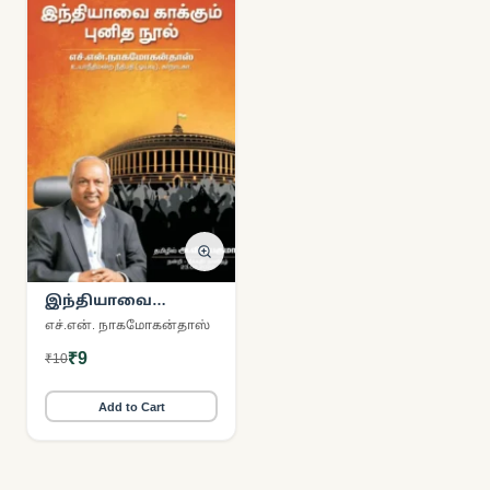
இந்தியாவை
காக்கும் புனித நூல்
எச்.என். நாகமோகன்தாஸ்
₹9
₹10
Add to Cart