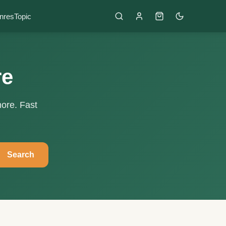
nres
Topic
re
more. Fast
Search