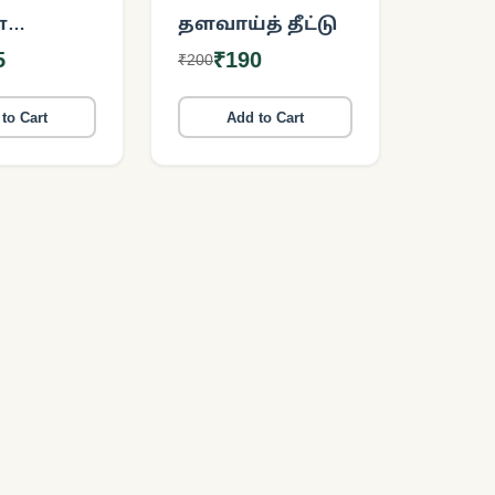
்
தளவாய்த் தீட்டு
்யா
5
₹190
₹200
தைகள்
)
to Cart
Add to Cart