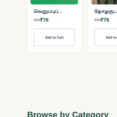
வெறுப்புப்
தோழருடன
பேச்சால்
பொழுது
₹76
₹76
₹80
₹80
தூண்டப்படும்
இஸ்லாமோஃபோபியா
Add to Cart
Add to
Browse by Category