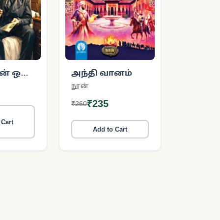
் ஒரு
அந்தி வானம்
நூன்
₹235
₹260
 Cart
Add to Cart