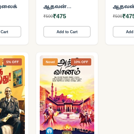
அலைக்
ஆதவன்
ஆதவன
தீட்சண்யா
தீட்சண
₹475
₹47
₹500
₹500
சிறுகதைகள்
சிறுக
(பாகம் 2)
(பாகம் 1
 Cart
Add to Cart
Add 
5% OFF
Novel
10% OFF