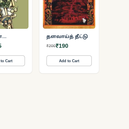
்
தளவாய்த் தீட்டு
்யா
5
₹190
₹200
தைகள்
)
to Cart
Add to Cart