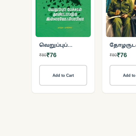
வெறுப்புப்
தோழருடன
பேச்சால்
பொழுது
₹76
₹76
₹80
₹80
தூண்டப்படும்
இஸ்லாமோஃபோபியா
Add to Cart
Add to