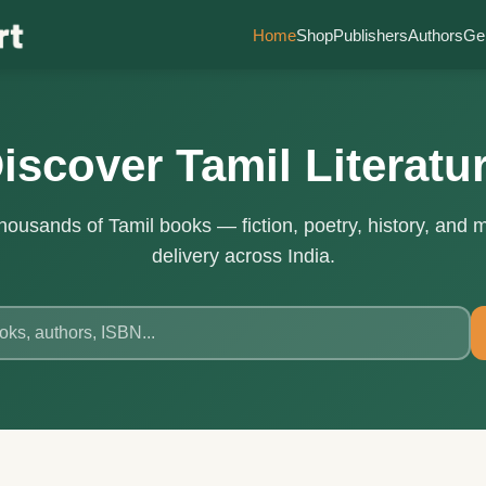
Home
Shop
Publishers
Authors
Ge
iscover Tamil Literatu
housands of Tamil books — fiction, poetry, history, and 
delivery across India.