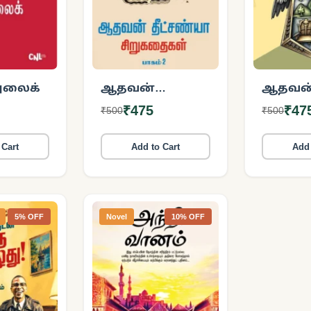
அலைக்
ஆதவன்
ஆதவன
தீட்சண்யா
தீட்சண
₹475
₹47
₹500
₹500
சிறுகதைகள்
சிறுக
(பாகம் 2)
(பாகம் 1
 Cart
Add to Cart
Add 
5% OFF
Novel
10% OFF