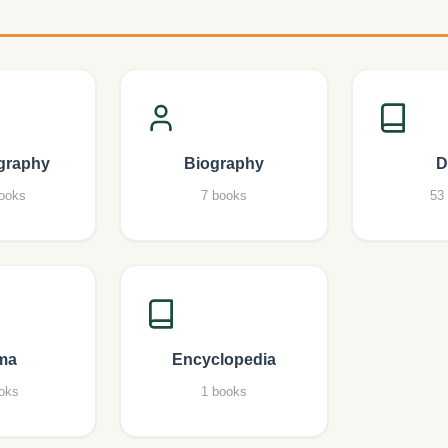
graphy
Biography
D
ooks
7 books
53
ma
Encyclopedia
oks
1 books