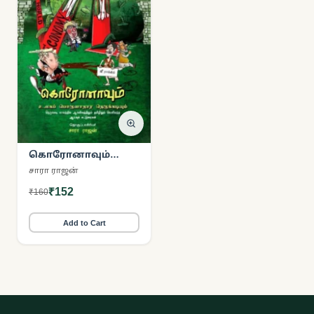
கொரோனாவும்
உலகப் பொருளாதார
சாரா ராஜன்
நெருக்கடியும்
₹152
₹160
Add to Cart