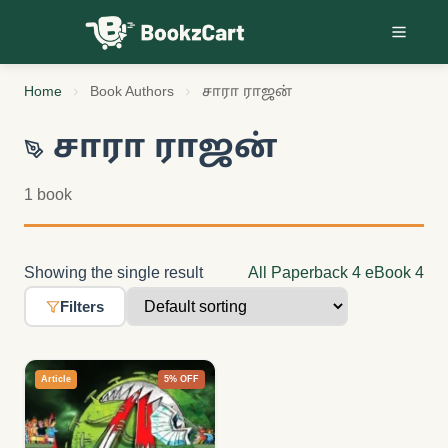
Skip to content
Home
Book Authors
சாரா ராஜன்
சாரா ராஜன்
1 book
Showing the single result
All
Paperback
4
eBook
4
Filters
Article
5% OFF