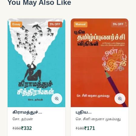
You May Also Like
Essay
5% OFF
Manual
5% OFF
கிராமத்துச்
புதிய
சித்திரங்கள்
தமிழ்ப்புணர்ச்சி
சோ. தர்மன்
செ. சீனி நைனா முகம்மது
விதிகள்
₹332
₹171
₹350
₹180