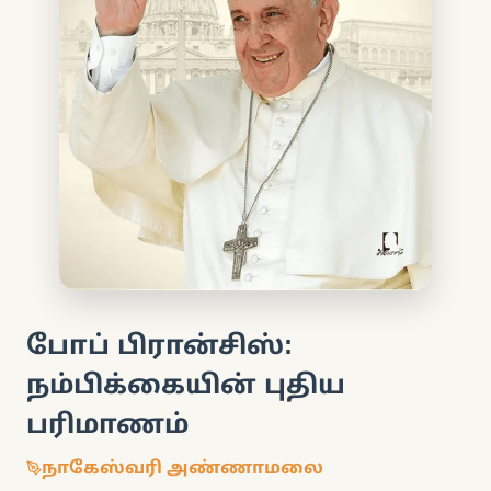
போப் பிரான்சிஸ்:
நம்பிக்கையின் புதிய
பரிமாணம்
நாகேஸ்வரி அண்ணாமலை