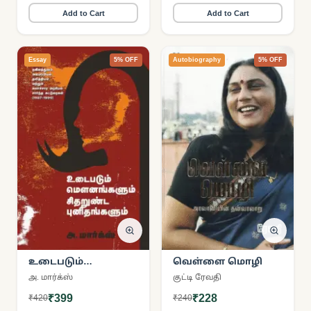
Add to Cart
Add to Cart
Essay
5% OFF
Autobiography
5% OFF
உடைபடும்
வெள்ளை மொழி
மௌனங்கள்
அ. மார்க்ஸ்
குட்டி ரேவதி
₹399
₹228
₹420
₹240