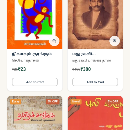
நிலாவும் குரங்கும்
மதுரகவி
பாஸ்கரதாஸின்
செ.யோகநாதன்
மதுரகவி பாஸ்கர தாஸ்
நாட்குறிப்புகள்
₹23
₹380
₹25
₹400
Add to Cart
Add to Cart
Essay
5% OFF
Novel
7% OFF