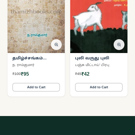
தமிழ்ச்சங்கம்
புலி வருது புலி
மெய்யா? புனைவா?
ந. ராம்குமார்
பஞ்சு மிட்டாய்' பிரபு
₹95
₹42
₹100
₹45
Add to Cart
Add to Cart