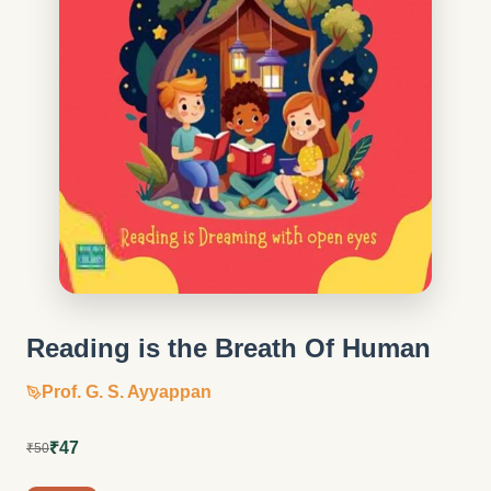
Reading is the Breath Of Human
Prof. G. S. Ayyappan
₹47
₹50