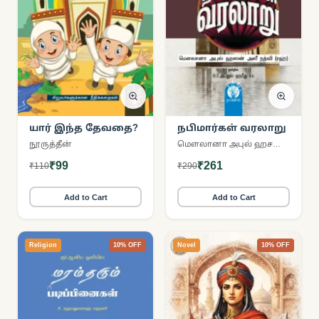
யார் இந்த தேவதை?
நபிமார்கள் வரலாறு
நூருத்தீன்
மௌலானா அபுல் ஹசன் அலீ நத்வீ
₹99
₹261
₹110
₹290
Add to Cart
Add to Cart
Religion
10% OFF
Novel
10% OFF