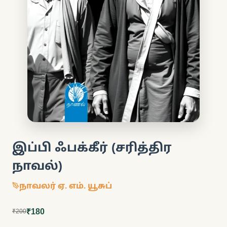
இப்பி ஃபக்கீர் (சரித்திர
நாவல்)
நாவலர் ஏ. எம். யூசுப்
₹180
₹200