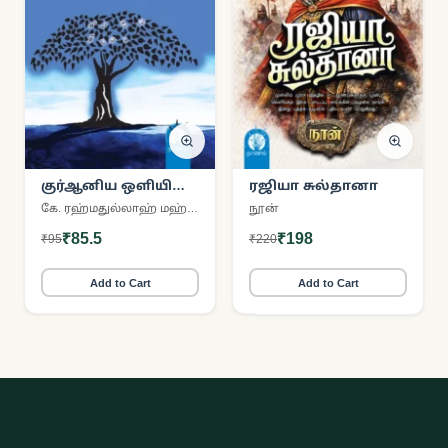
குர்ஆனிய ஒளியில்
ரஜியா சுல்தானா
மரம் தரும்
கே. ரஹ்மதுல்லாஹ் மஹ்ளரி
நூன்
படிப்பினைகள்
₹85.5
₹198
₹95
₹220
Add to Cart
Add to Cart