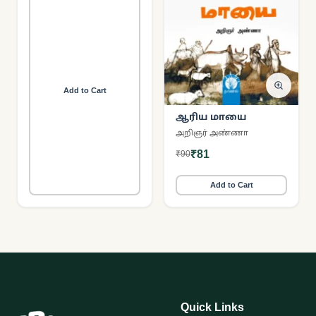
Add to Cart
ஆரிய மாயை
அறிஞர் அண்ணா
₹81
₹90
Add to Cart
Quick Links