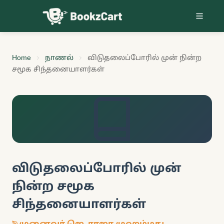
Skip to content
Home
நாணல்
விடுதலைப்போரில் முன் நின்ற
சமூக சிந்தனையாளர்கள்
விடுதலைப்போரில் முன்
நின்ற சமூக
சிந்தனையாளர்கள்
முனைவர் ஜெ. ராஜா முஹம்மது