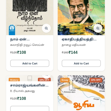
நாம் ஏன்
ஏகாதிபத்தியத்தின்
வீழ்ந்தோம்?
எதிரி சதாம்
கலாநிதி றவூப் ஸெய்ன்
தாழை மதியவன்
ஹுசைன்
₹108
₹144
₹120
₹160
Add to Cart
Add to Cart
History
10% OFF
Essay
10% OFF
சாம்ராஜ்யங்களின்
புதைகுழி
B. ரியாஸ் அகமது
ஆஃப்கானிஸ்தான்
₹108
₹120