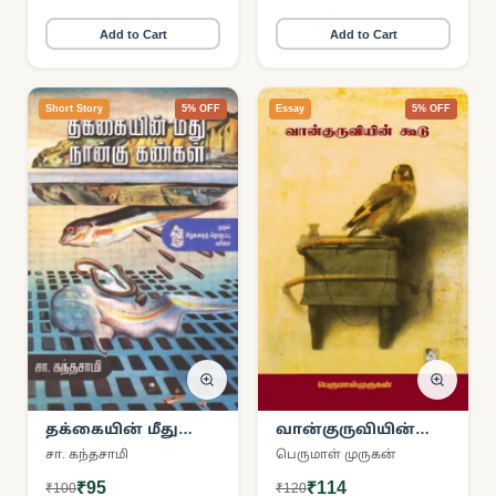
Add to Cart
Add to Cart
Short Story
5% OFF
Essay
5% OFF
தக்கையின் மீது
வான்குருவியின்
நான்கு கண்கள்
கூடு
சா. கந்தசாமி
பெருமாள் முருகன்
₹95
₹114
₹100
₹120