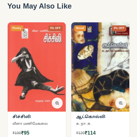
You May Also Like
Poetry
5% OFF
Novel
5% OFF
சிச்சிலி
ஆட்கொல்லி
லீனா மணிமேகலை
க. நா. சு.
₹95
₹114
₹100
₹120