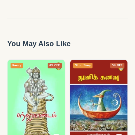
You May Also Like
Poetry
6% OFF
Short Story
5% OFF