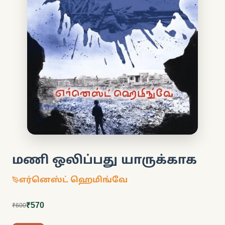
மணி ஒலிப்பது யாருக்காக
எர்னெஸ்ட் ஹெமிங்வே
₹570
₹600