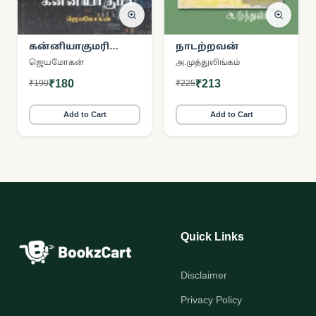
கன்னியாகுமரி
நாடற்றவன்
(நற்றிணை
ஜெயமோகன்
அ.முத்துலிங்கம்
பதிப்பகம்)
₹180
₹213
₹190
₹225
Add to Cart
Add to Cart
Quick Links
Disclaimer
Privacy Policy