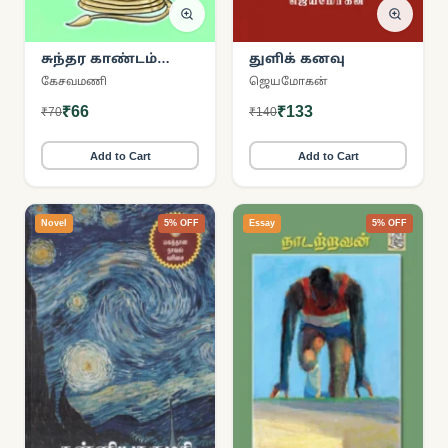
சுந்தர காண்டம்
துளிக் கனவு
(நற்றிணை
கேசவமணி
ஜெயமோகன்
பதிப்பகம்)
₹66
₹133
₹70
₹140
Add to Cart
Add to Cart
Novel
5% OFF
Essay
5% OFF