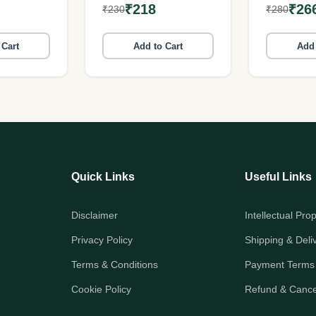
₹218
₹26
₹230
₹280
பதிப்பக
 Cart
Add to Cart
Add 
Quick Links
Useful Links
Disclaimer
Intellectual Pro
Privacy Policy
Shipping & Deli
Terms & Conditions
Payment Terms
Cookie Policy
Refund & Cancel