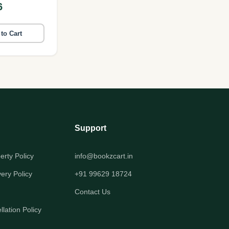
6
ம்)
to Cart
Support
perty Policy
info@bookzcart.in
very Policy
+91 99629 18724
Contact Us
lation Policy