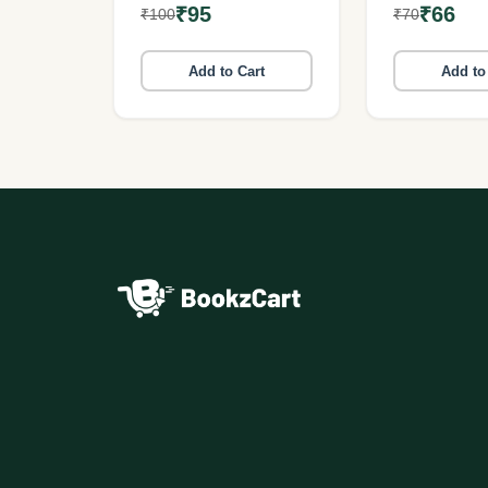
₹95
₹66
₹100
₹70
Add to Cart
Add to