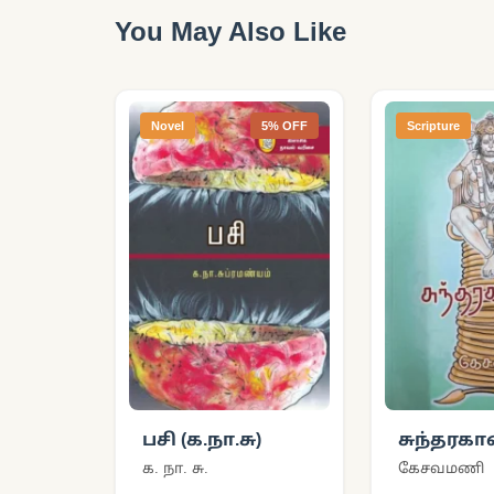
You May Also Like
Novel
5% OFF
Scripture
பசி (க.நா.சு)
சுந்தரகா
க. நா. சு.
கேசவமணி