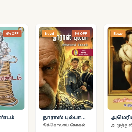
6% OFF
Novel
5% OFF
Essay
ண்டம்
தாராஸ் புல்பா
அமெரி
(நற்றிணை)
உளவா
நிக்கொலாய் கோகல்
அ.முத்துல
(நற்ற