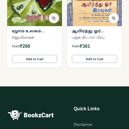
ஏழாம் உலகம்
ஆயிரத்து ஓர்
(நற்றிணை
இரவுகள்
ஜெயமோகன்
பஞ்சு மிட்டாய்' பிரபு
பதிப்பகம்)
(நற்றிணை)
₹266
₹361
₹280
₹380
Add to Cart
Add to Cart
Quick Links
Disclaimer