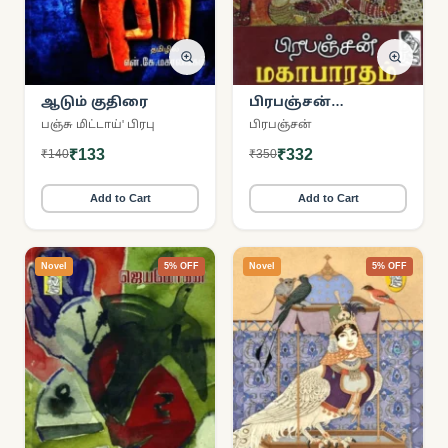
ஆடும் குதிரை
பிரபஞ்சன்
மகாபாரதம்
பஞ்சு மிட்டாய்' பிரபு
பிரபஞ்சன்
₹133
₹332
₹140
₹350
Add to Cart
Add to Cart
Novel
5% OFF
Novel
5% OFF