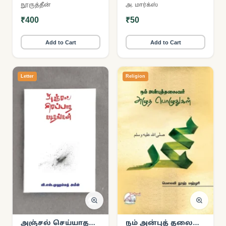
எதிரான
நூருத்தீன்
அ. மார்க்ஸ்
கட்டுக்கதைகள்
₹400
₹50
Add to Cart
Add to Cart
Letter
Religion
அஞ்சல் செய்யாத
நம் அன்புத் தலைவர்