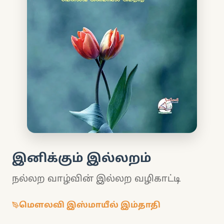
இனிக்கும் இல்லறம்
நல்லற வாழ்வின் இல்லற வழிகாட்டி
மௌலவி இஸ்மாயீல் இம்தாதி