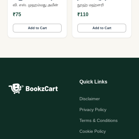
கடிதங்கள்
அழுத பொழுதுகள்
வி. எஸ். முஹம்மது அமீன்
நூஹ் மஹ்ளரி
₹75
₹110
Add to Cart
Add to Cart
Quick Links
Disclaimer
Privacy Policy
Terms & Conditions
Cookie Policy