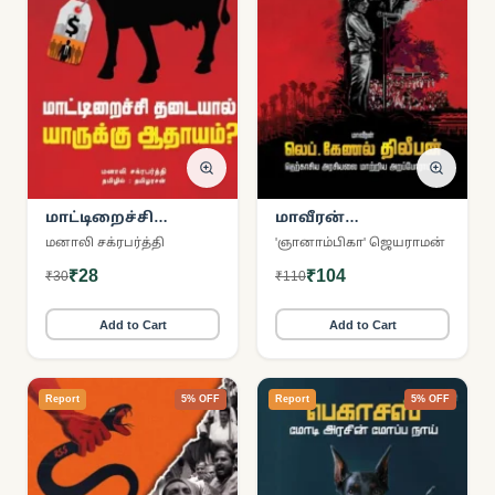
மாட்டிறைச்சி
மாவீரன்
தடையால் யாருக்கு
லெப்.கேணல்
மனாலி சக்ரபர்த்தி
'ஞானாம்பிகா' ஜெயராமன்
ஆதாயம்?
திலீபன்
₹28
₹104
₹30
₹110
Add to Cart
Add to Cart
Report
5% OFF
Report
5% OFF