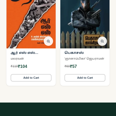
ஆர் எஸ் எஸ்
பெகாசஸ்
உலகின் மிகப்பெரிய
மலரவன்
'ஞானாம்பிகா' ஜெயராமன்
பயங்கரவாத குழு
₹104
₹57
₹110
₹60
Add to Cart
Add to Cart