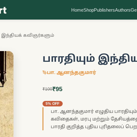
Home
Shop
Publishers
Authors
Ge
் இந்தியக் கவிஞர்களும்
பாரதியும் இந்தி
பா. ஆனந்தகுமார்
₹95
₹100
5% OFF
பா. ஆனந்தகுமார் எழுதிய பாரதியும்
கவிதைகள், மரபு மற்றும் தேசியத்த
பாரதி குறித்த புதிய புரிதலைப் பெற 