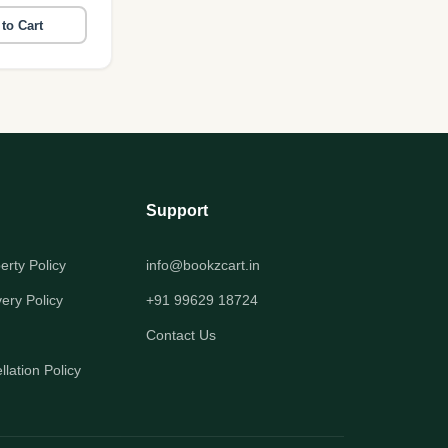
to Cart
Support
perty Policy
info@bookzcart.in
very Policy
+91 99629 18724
Contact Us
lation Policy