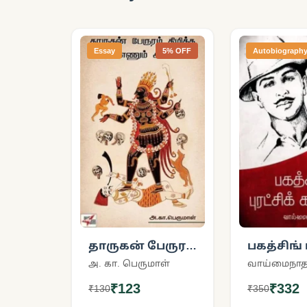
Essay
5% OFF
Autobiograph
தாருகன் பேருரம்
பகத்சிங் ப
கிழித்த
காப்பியம
அ. கா. பெருமாள்
வாய்மைநாத
பெண்ணும்
₹123
₹332
₹130
₹350
அல்லள்