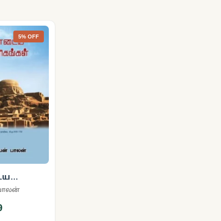
5% OFF
ைய
ங்கள்
ாலன்
9