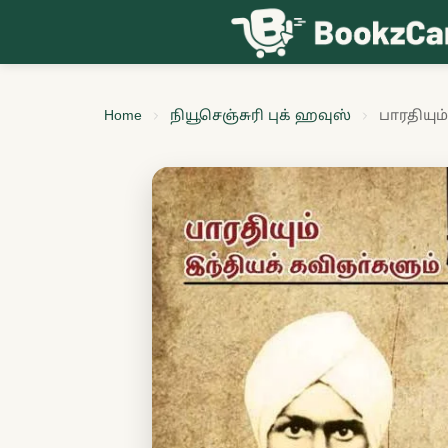
Skip to content
Home
நியூசெஞ்சுரி புக் ஹவுஸ்
பாரதியும