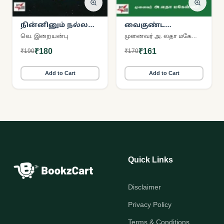
நின்னினும் நல்லன்
வைகுண்ட
(NCBH)
சுவாமிகளின்
வெ. இறையன்பு
முனைவர் அ. லதா மகேஸ்வரி
வாழ்வும்
₹180
₹161
₹190
₹170
வழிகாட்டலும்
Add to Cart
Add to Cart
Quick Links
Disclaimer
Privacy Policy
Terms & Conditions