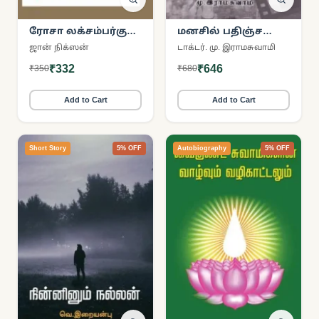
ரோசா லக்சம்பர்கும்
மனசில் பதிஞ்ச
ஜனநாயக
திரைச் சுவடுகள்
ஜான் நிக்ஸன்
டாக்டர். மு. இராமசுவாமி
மீட்டுருவாக்கத்துக்கான
₹332
₹646
₹350
₹680
போராட்டமும்
Add to Cart
Add to Cart
Short Story
5% OFF
Autobiography
5% OFF