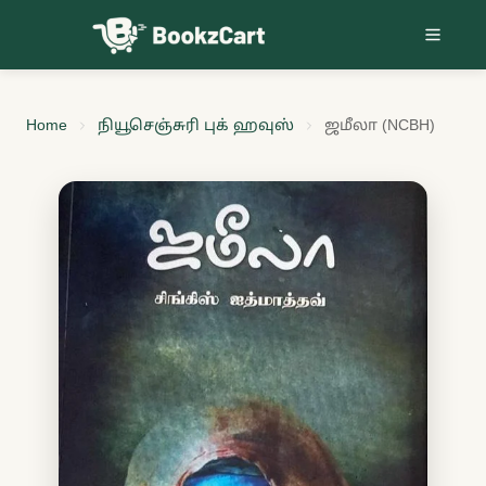
Skip to content
Home
நியூசெஞ்சுரி புக் ஹவுஸ்
ஜமீலா (NCBH)