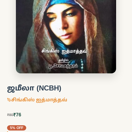
ஜமீலா (NCBH)
சிங்கிஸ் ஐத்மாத்தவ்
₹76
₹80
5% OFF