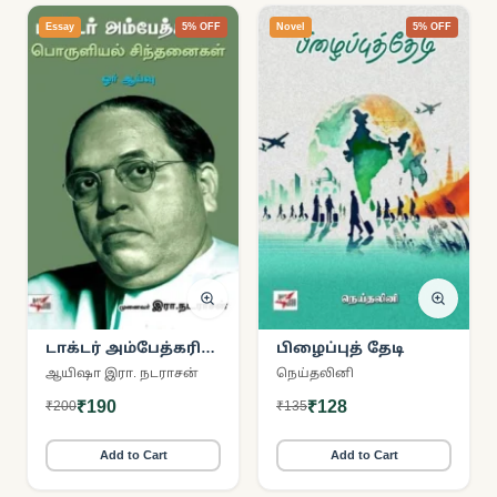
Essay
5% OFF
Novel
5% OFF
டாக்டர் அம்பேத்கரின்
பிழைப்புத் தேடி
பொருளில்
ஆயிஷா இரா. நடராசன்
நெய்தலினி
சிந்தனைகள் ஓர்
₹190
₹128
₹200
₹135
ஆய்வு
Add to Cart
Add to Cart