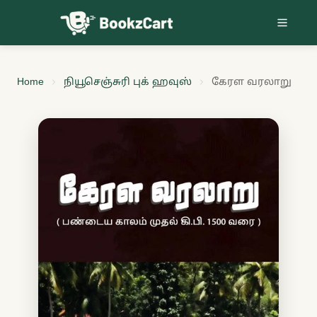
Skip to content
Home
நியூசெஞ்சுரி புக் ஹவுஸ்
கேரள வரலாறு