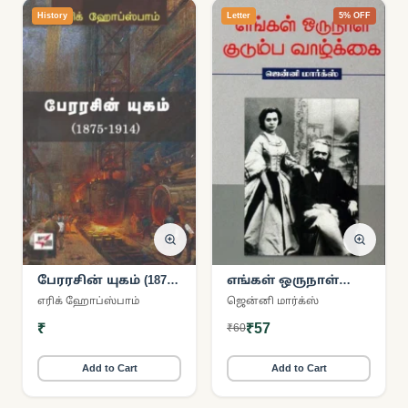
History
Letter
5% OFF
பேரரசின் யுகம் (1875-
எங்கள் ஒருநாள்
1914)
குடும்ப வாழ்க்கை
எரிக் ஹோப்ஸ்பாம்
ஜென்னி மார்க்ஸ்
₹
₹57
₹60
Add to Cart
Add to Cart