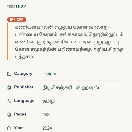
₹522
₹550
5% OFF
கணியன்பாலன் எழுதிய கேரள வரலாறு -
பண்டைய கேரளம், சங்ககாலம், தொழில்நுட்பம்,
வணிகம் குறித்த விரிவான வரலாற்று ஆய்வு.
கேரள சமூகத்தின் பரிணாமத்தை அறிய சிறந்த
புத்தகம்.
Category
History
Publisher
நியூசெஞ்சுரி புக் ஹவுஸ்
Language
தமிழ்
Pages
488
Year
2024