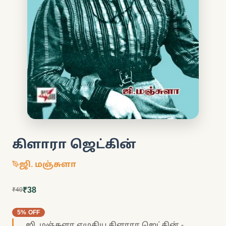
கிளாரா ஜெட்கின்
ஜி. மஞ்சுளா
₹38
₹40
5% OFF
ஜி. மஞ்சுளா எழுதிய கிளாரா ஜெட்கின் -