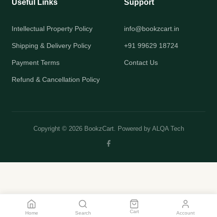
Useful Links
Support
Intellectual Property Policy
info@bookzcart.in
Shipping & Delivery Policy
+91 99629 18724
Payment Terms
Contact Us
Refund & Cancellation Policy
Copyright © 2026 BookzCart. Powered by
ALQA Tech
Cart
Home
Search
Account