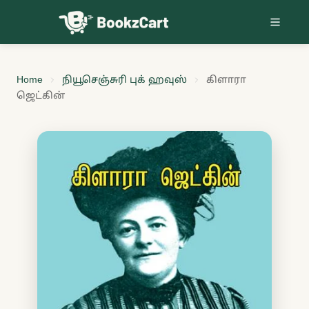
Skip to content
Home
நியூசெஞ்சுரி புக் ஹவுஸ்
கிளாரா
ஜெட்கின்