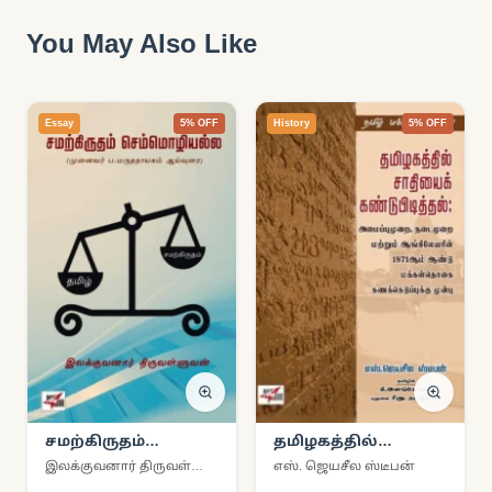
You May Also Like
Essay
5% OFF
History
5% OFF
சமற்கிருதம்
தமிழகத்தில்
செம்மொழியல்ல
சாதியைக்
இலக்குவனார் திருவள்ளுவன்
எஸ். ஜெயசீல ஸ்டீபன்
கண்டுபிடித்தல்: