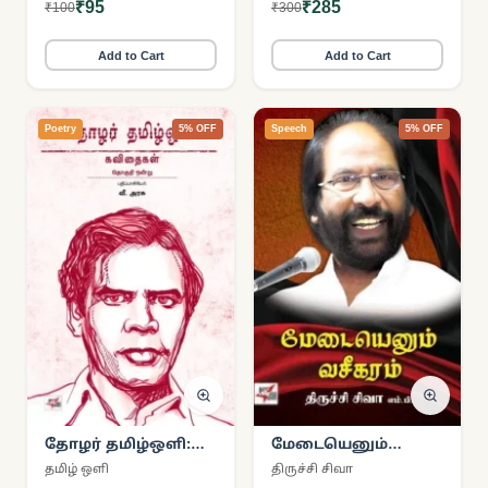
₹95
₹285
₹100
₹300
அமைப்புமுறை,
நடைமுறை மற்றும்
ஆங்கிலேயரின்
Add to Cart
Add to Cart
1871ஆம் ஆண்டு
மக்கள்தொகை
கணக்கெடுப்புக்கு
முன்பு
Poetry
5% OFF
Speech
5% OFF
தோழர் தமிழ்ஒளி:
மேடையெனும்
கவிதைகள்
வசீகரம்
தமிழ் ஒளி
திருச்சி சிவா