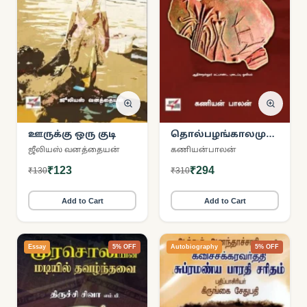
ஊருக்கு ஒரு குடி
தொல்பழங்காலமும்
தமிழக நகர
ஜீலியஸ் வனத்தையன்
கணியன்பாலன்
அரசுகளும்
₹123
₹294
₹130
₹310
Add to Cart
Add to Cart
Essay
5% OFF
Autobiography
5% OFF