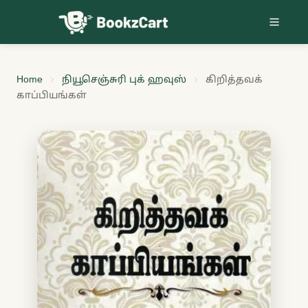
Skip to content
Home
நியூசெஞ்சுரி புக் ஹவுஸ்
கிறித்தவக்
காப்பியங்கள்