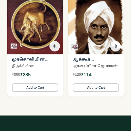
முரசொலியின்
ஆக்கூர்
மடியில் தவழ்ந்தவை
அனந்தாச்சாரி
திருச்சி சிவா
'ஞானாம்பிகா' ஜெயராமன்
எழுதிய
₹285
₹114
₹300
₹120
கவிச்சக்கரவர்த்தி
சுப்ரமண்ய பாரதி
சரிதம்
Add to Cart
Add to Cart