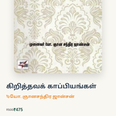
கிறித்தவக் காப்பியங்கள்
யோ. ஞானசந்திர ஜான்சன்
₹475
₹500