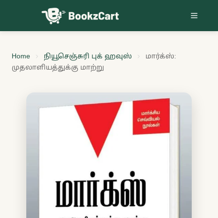
Skip to content
Home
நியூசெஞ்சுரி புக் ஹவுஸ்
மார்க்ஸ்:
முதலாளியத்துக்கு மாற்று