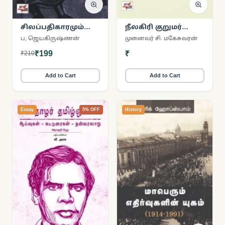
சிலப்பதிகாரமும்
நீலகிரி குறுமர்
கண்ணகி வழிபாடும்
பழங்குடி ஓவிய மரபு
ப, ஜெயகிருஷ்ணன்
முனைவர் சி. மகேசுவரன்
₹199
₹
₹210
Add to Cart
Add to Cart
Essay
5% OFF
History