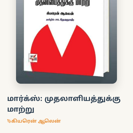
மார்க்ஸ்: முதலாளியத்துக்கு
மாற்று
கியரென் ஆலென்