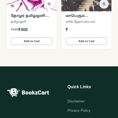
தோழர் தமிழ்ஒளி:
மாபெரும்
ஆய்வுகள் –
எதிர்வுகளின் யுகம்
தமிழ் ஒளி
எரிக் ஹோப்ஸ்பாம்
கட்டுரைகள் –
(1914-1991)
₹408
₹
₹430
தன்வரலாறு
Add to Cart
Add to Cart
Quick Links
Disclaimer
Privacy Policy