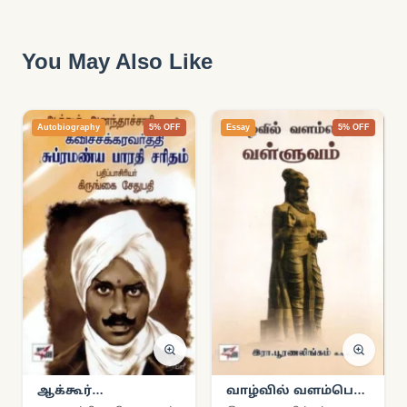
You May Also Like
Autobiography
5% OFF
Essay
5% OFF
ஆக்கூர்
வாழ்வில் வளம்பெற
அனந்தாச்சாரி
வள்ளுவம்