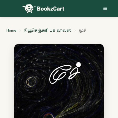
Skip to content
Home
நியூசெஞ்சுரி புக் ஹவுஸ்
மூச்