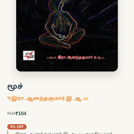
மூச்
இரா. ஆனந்தகுமார் இ. ஆ. ப.
₹104
₹110
5% OFF