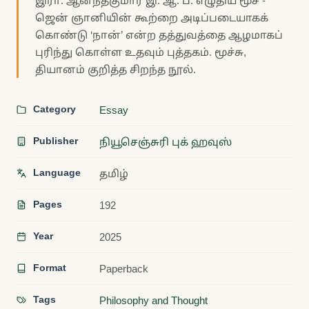
இரா. ஆனந்தகுமார் இ. ஆ. ப. எழுதிய மூச் -
ஜென் ஞானியின் கூற்றை அடிப்படையாகக்
கொண்டு ‘நான்’ என்ற தத்துவத்தை ஆழமாகப்
புரிந்து கொள்ள உதவும் புத்தகம். மூச்சு,
தியானம் குறித்த சிறந்த நூல்.
Category
Essay
Publisher
நியூசெஞ்சுரி புக் ஹவுஸ்
Language
தமிழ்
Pages
192
Year
2025
Format
Paperback
Tags
Philosophy and Thought