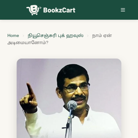
Skip to content
Home
நியூசெஞ்சுரி புக் ஹவுஸ்
நாம் ஏன்
அடிமையானோம்?