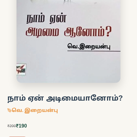
நாம் ஏன் அடிமையானோம்?
வெ. இறையன்பு
₹190
₹200