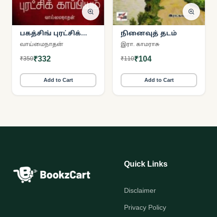
பகத்சிங் புரட்சிக்
நினைவுத் தடம்
காப்பியம்
வாய்மைநாதன்
இரா. காமராசு
₹332
₹104
₹350
₹110
Add to Cart
Add to Cart
Quick Links
Disclaimer
Privacy Policy