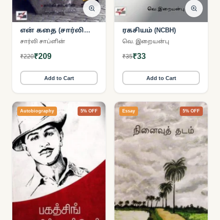
என் கதை (சார்லி
ரகசியம் (NCBH)
சாப்ளின்)
சார்லி சாப்ளின்
வெ. இறையன்பு
₹209
₹33
₹220
₹35
Add to Cart
Add to Cart
Autobiography
5% OFF
Essay
5% OFF