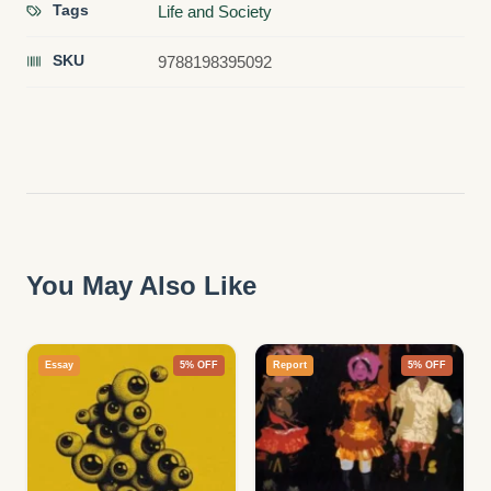
Tags
Life and Society
SKU
9788198395092
You May Also Like
Essay
5% OFF
Report
5% OFF