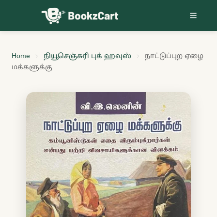
Skip to content
Home
நியூசெஞ்சுரி புக் ஹவுஸ்
நாட்டுப்புற ஏழை
மக்களுக்கு