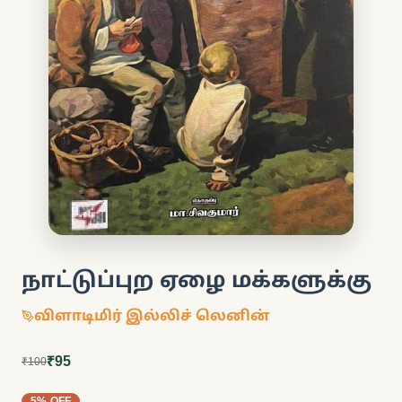
நாட்டுப்புற ஏழை மக்களுக்கு
விளாடிமிர் இல்லிச் லெனின்
₹95
₹100
5% OFF