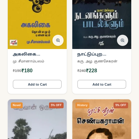
அகலிகை
நாட்டுப்புற
தொன்மமும்
நடனங்களும்
மு. சீமானாம்பலம்
கரு. அழ. குணசேகரன்
புனைவும்
பாடல்களும்
₹180
₹228
₹190
₹240
Add to Cart
Add to Cart
Novel
5% OFF
History
5% OFF