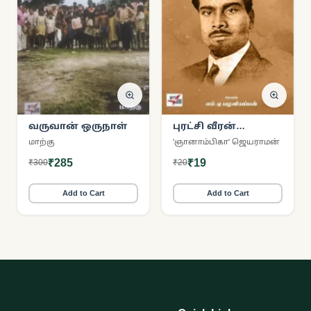
வருவான் ஒருநாள்
புரட்சி வீரன்
செண்பகராமன்
மாற்கு
'ஞானாம்பிகா' ஜெயராமன்
₹285
₹19
₹300
₹20
Add to Cart
Add to Cart