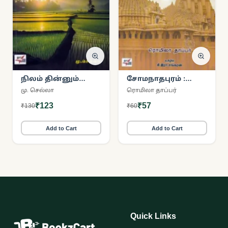
நிலம் தின்னும்
சோமநாதபுரம் :
அதிகாலை
கதையும் வரலாறும்
மு. செல்லா
ரொமிலா தாப்பர்
₹123
₹57
₹130
₹60
Add to Cart
Add to Cart
Quick Links