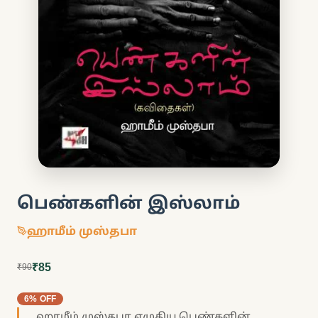
பெண்களின் இஸ்லாம்
ஹாமீம் முஸ்தபா
₹85
₹90
6% OFF
ஹாமீம் முஸ்தபா எழுதிய பெண்களின்