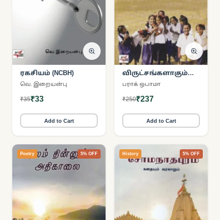
ரகசியம் (NCBH)
விருட்சங்களாகும்
விதைகள்
வெ. இறையன்பு
பராக் ஒபாமா
₹33
₹237
₹35
₹250
Add to Cart
Add to Cart
Poetry
5% OFF
History
5% OFF