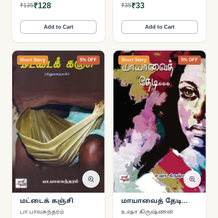
₹128
₹33
₹135
₹35
Add to Cart
Add to Cart
Short Story
5% OFF
Short Story
5% OFF
மட்டைக் கஞ்சி
மாயாவைத் தேடி…
பா.பாலசுந்தரம்
உஷா கிருஷ்ணன்