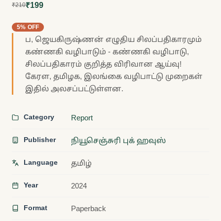
₹199
₹210
5% OFF
ப, ஜெயகிருஷ்ணன் எழுதிய சிலப்பதிகாரமும்
கண்ணகி வழிபாடும் - கண்ணகி வழிபாடு,
சிலப்பதிகாரம் குறித்த விரிவான ஆய்வு!
கேரள, தமிழக, இலங்கை வழிபாட்டு முறைகள்
இதில் அலசப்பட்டுள்ளன.
Category
Report
Publisher
நியூசெஞ்சுரி புக் ஹவுஸ்
Language
தமிழ்
Year
2024
Format
Paperback