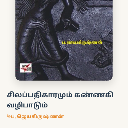
சிலப்பதிகாரமும் கண்ணகி
வழிபாடும்
ப, ஜெயகிருஷ்ணன்