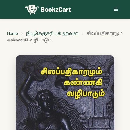
Skip to content
Home
நியூசெஞ்சுரி புக் ஹவுஸ்
சிலப்பதிகாரமும்
கண்ணகி வழிபாடும்