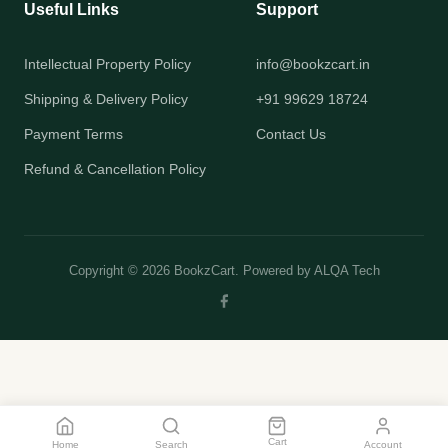
Useful Links
Support
Intellectual Property Policy
info@bookzcart.in
Shipping & Delivery Policy
+91 99629 18724
Payment Terms
Contact Us
Refund & Cancellation Policy
Copyright © 2026 BookzCart. Powered by
ALQA Tech
Cart
Home
Search
Account