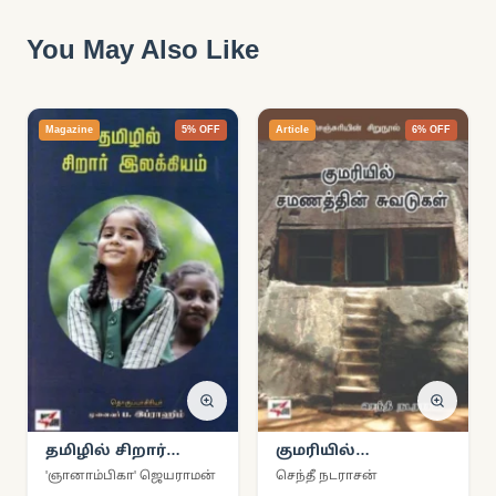
You May Also Like
Magazine
5% OFF
Article
6% OFF
தமிழில் சிறார்
குமரியில்
இலக்கியம்
சமணத்தின்
'ஞானாம்பிகா' ஜெயராமன்
செந்தீ நடராசன்
சுவடுகள்