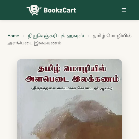
Skip to content
Home
நியூசெஞ்சுரி புக் ஹவுஸ்
தமிழ் மொழியில்
அளபெடை இலக்கணம்