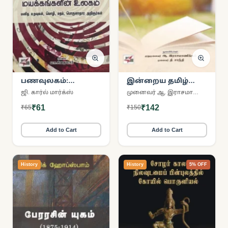
பணவுலகம்:
இன்றைய தமிழ்
மயக்கங்களின்
இலக்கணம்:
ஜி. கார்ல் மார்க்ஸ்
முனைவர் ஆ. இராசமாணிக்கம்
உலகம்
சொல்லியல்
₹61
₹142
₹65
₹150
Add to Cart
Add to Cart
History
History
5% OFF