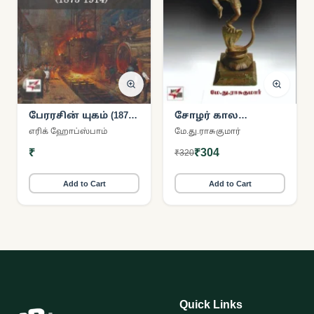
பேரரசின் யுகம் (1875-
சோழர் கால
1914)
நிலவுடமைப்
எரிக் ஹோப்ஸ்பாம்
மே.து.ராசுகுமார்
பின்புலத்தில்
₹
₹304
₹320
கோயில்
பொருளியல்
Add to Cart
Add to Cart
Quick Links