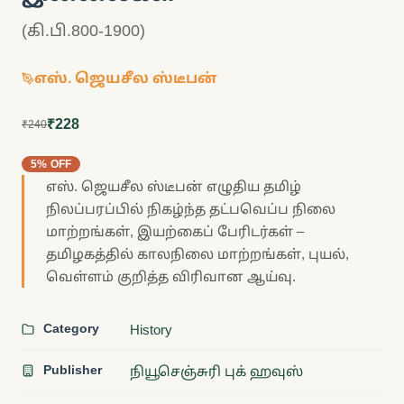
(கி.பி.800-1900)
எஸ். ஜெயசீல ஸ்டீபன்
₹228
₹240
5% OFF
எஸ். ஜெயசீல ஸ்டீபன் எழுதிய தமிழ்
நிலப்பரப்பில் நிகழ்ந்த தட்பவெப்ப நிலை
மாற்றங்கள், இயற்கைப் பேரிடர்கள் –
தமிழகத்தில் காலநிலை மாற்றங்கள், புயல்,
வெள்ளம் குறித்த விரிவான ஆய்வு.
Category
History
Publisher
நியூசெஞ்சுரி புக் ஹவுஸ்