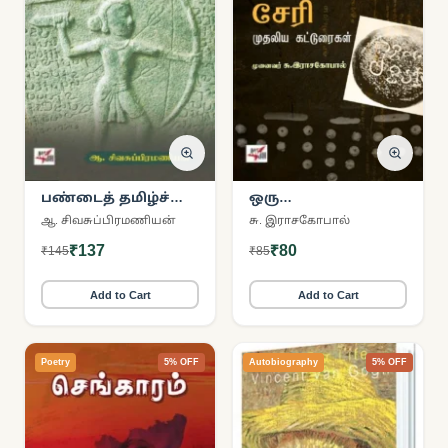
பண்டைத் தமிழ்ச்
ஒரு
சமூகத்தில்
கல்வெட்டாய்வாளரின்
ஆ. சிவசுப்பிரமணியன்
சு. இராசகோபால்
இறந்தோர்
சேரி முதலிய
₹137
₹80
₹145
₹85
வழிபாடும்
கட்டுரைகள்
முன்னோர்
வழிபாடும்
Add to Cart
Add to Cart
Poetry
5% OFF
Autobiography
5% OFF