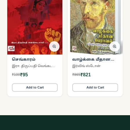
செங்காரம்
வாழ்க்கை மீதான
பேராவல்
இரா. திருப்பதி வெங்கடசாமி
இர்விங் ஸ்டோன்
₹95
₹821
₹100
₹865
Add to Cart
Add to Cart