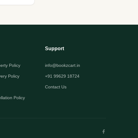
Support
perty Policy
info@bookzcart.in
very Policy
+91 99629 18724
Contact Us
lation Policy