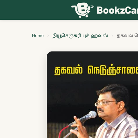
Skip to content
Home
நியூசெஞ்சுரி புக் ஹவுஸ்
தகவல் 