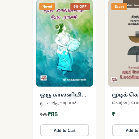
Novel
6% OFF
Essay
ஒரு காலனியில்
மூடிக் க
ஒரு ராணி
உலகத்தி
மு. காத்தவராயன்
எதிராக
₹85
₹
₹90
Add to Cart
Add to