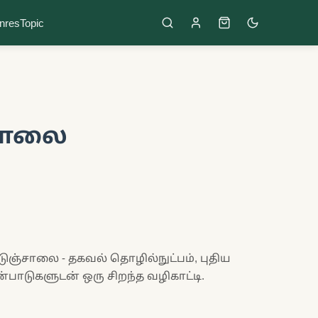
nres
Topic
சாலை
ெடுஞ்சாலை - தகவல் தொழில்நுட்பம், புதிய
பாடுகளுடன் ஒரு சிறந்த வழிகாட்டி.