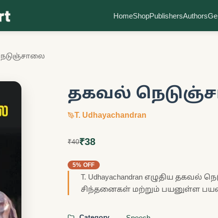
Home
Shop
Publishers
Authors
Ge
நெடுஞ்சாலை
தகவல் நெடுஞ்
T. Udhayachandran
₹38
₹40
5% OFF
T. Udhayachandran எழுதிய தகவல் ந
சிந்தனைகள் மற்றும் பயனுள்ள பயன்
Category
Speech