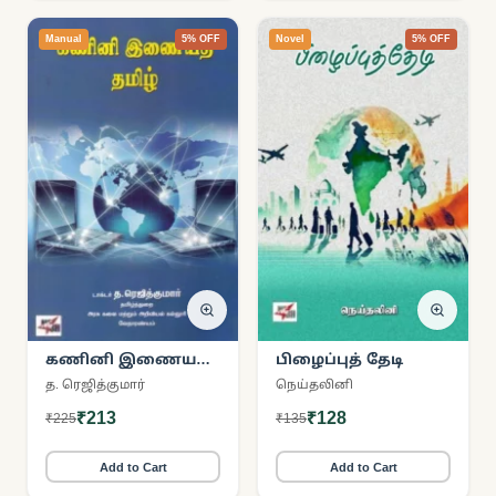
Manual
5% OFF
Novel
5% OFF
கணினி இணையத்
பிழைப்புத் தேடி
தமிழ்
த. ரெஜித்குமார்
நெய்தலினி
₹213
₹128
₹225
₹135
Add to Cart
Add to Cart