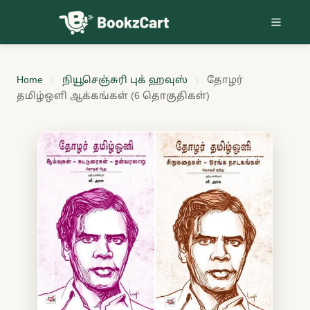
Skip to content
Home
நியூசெஞ்சுரி புக் ஹவுஸ்
தோழர்
தமிழ்ஒளி ஆக்கங்கள் (6 தொகுதிகள்)