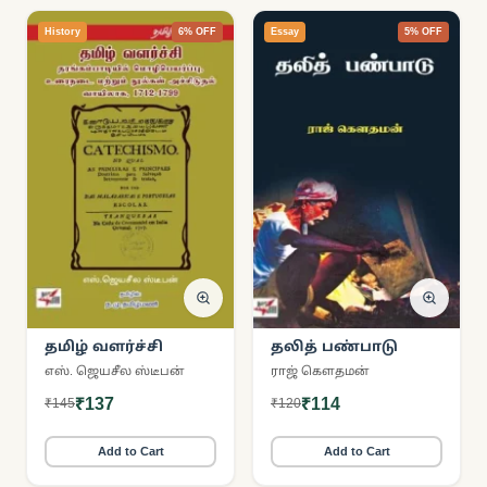
History
6% OFF
Essay
5% OFF
தமிழ் வளர்ச்சி
தலித் பண்பாடு
எஸ். ஜெயசீல ஸ்டீபன்
ராஜ் கௌதமன்
₹137
₹114
₹145
₹120
Add to Cart
Add to Cart