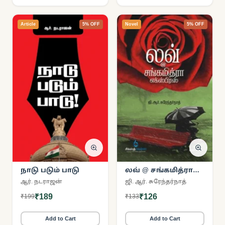
Article
5% OFF
Novel
5% OFF
நாடு படும் பாடு
லவ் @ சங்கமித்ரா
எக்ஸ்பிரஸ்
ஆர். நடராஜன்
ஜி. ஆர். சுரேந்தர்நாத்
₹189
₹126
₹199
₹133
Add to Cart
Add to Cart