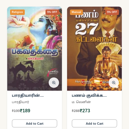
Religion
5% OFF
Manual
5% OFF
பாரதியாரின்
பணம் குவிக்க
பகவத்கீதை
உதவும் 27
பாரதியார்
ம. லெனின்
கட்டளைகள்
₹189
₹273
₹199
₹288
Add to Cart
Add to Cart