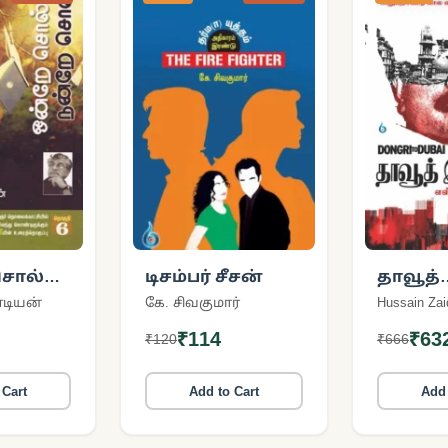
சொல்
டிசம்பர் சீசன்
தாவூத்
சொல்
இப்ராகிம
்டியன்
கே. சிவகுமார்
Hussain Zai
to Dubai
₹114
₹63
₹120
₹666
 Cart
Add to Cart
Add 