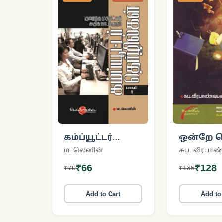
கம்ப்யூட்டர்
ஒன்றே 
தொழில்கள்
நன்றே 
ம. லெனின்
சுப. வீரபாண
(பாகம் -1)
பாகம்-6
₹66
₹128
₹70
₹135
Add to Cart
Add to