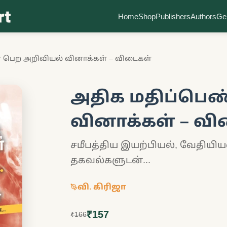
Home
Shop
Publishers
Authors
Ge
 பெற அறிவியல் வினாக்கள் – விடைகள்
அதிக மதிப்பெண
வினாக்கள் – வ
சமீபத்திய இயற்பியல், வேதியியல
தகவல்களுடன்...
வி. கிரிஜா
₹157
₹166