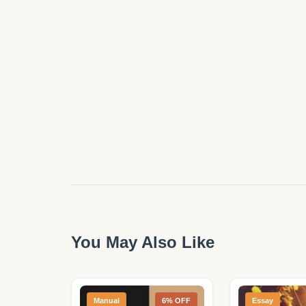
You May Also Like
Manual
6% OFF
Essay