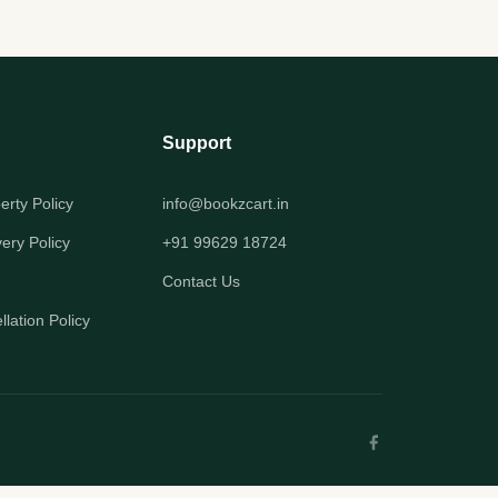
Support
perty Policy
info@bookzcart.in
very Policy
+91 99629 18724
Contact Us
lation Policy