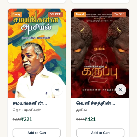
Essay
5% OFF
Novel
5% OFF
சமயங்களின்
வெளிச்சத்தின்
அரசியல்
நிறம் கருப்பு (பாகம்
தொ. பரமசிவன்
முகில்
2)
₹221
₹421
₹233
₹444
Add to Cart
Add to Cart