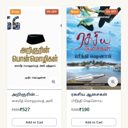
Essay
5% OFF
Novel
5% OFF
அறிஞரின்
ரகசிய ஆசைகள்
பொன்மொழிகள்
சையீத் மொஹம்மத் அலி ஷிஹாப்
பிரீத்தி ஷெனொய்
₹527
₹190
₹555
₹200
Add to Cart
Add to Cart