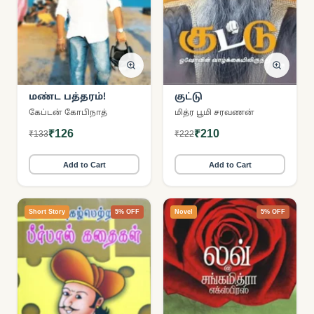
மண்ட பத்தரம்!
குட்டு
கேப்டன் கோபிநாத்
மித்ர பூமி சரவணன்
₹126
₹210
₹133
₹222
Add to Cart
Add to Cart
Short Story
5% OFF
Novel
5% OFF