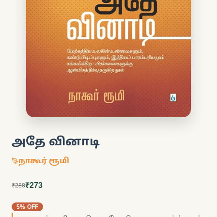
அதே வினாடி
நாகூர் ரூமி
₹273
₹288
5% OFF