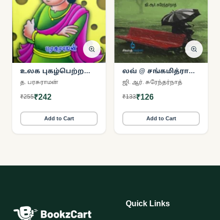
உலக புகழ்பெற்ற
லவ் @ சங்கமித்ரா
பீர்பால் கதைகள்
எக்ஸ்பிரஸ்
த. பரசுராமன்
ஜி. ஆர். சுரேந்தர்நாத்
₹242
₹126
₹255
₹133
Add to Cart
Add to Cart
Quick Links