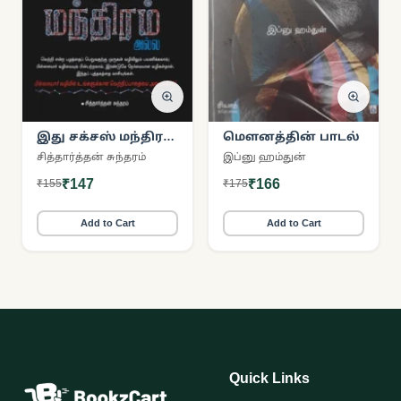
இது சக்சஸ் மந்திரம்
மௌனத்தின் பாடல்
அல்ல
சித்தார்த்தன் சுந்தரம்
இப்னு ஹம்துன்
₹147
₹166
₹155
₹175
Add to Cart
Add to Cart
Quick Links