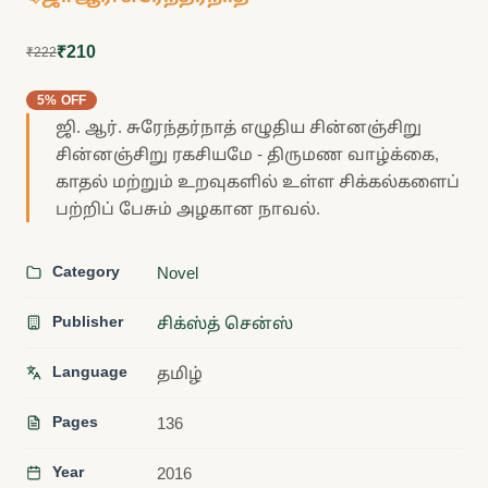
₹210
₹222
5% OFF
ஜி. ஆர். சுரேந்தர்நாத் எழுதிய சின்னஞ்சிறு
சின்னஞ்சிறு ரகசியமே - திருமண வாழ்க்கை,
காதல் மற்றும் உறவுகளில் உள்ள சிக்கல்களைப்
பற்றிப் பேசும் அழகான நாவல்.
Category
Novel
Publisher
சிக்ஸ்த் சென்ஸ்
Language
தமிழ்
Pages
136
Year
2016