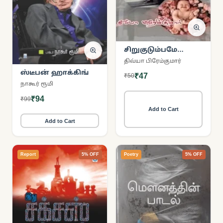
சிறுகுடும்பமே
சிறப்பான குடும்பம்
திவ்யா பிரேம்குமார்
ஸ்டீபன் ஹாக்கிங்
₹47
₹50
நாகூர் ரூமி
₹94
₹99
Add to Cart
Add to Cart
Report
5% OFF
Poetry
5% OFF