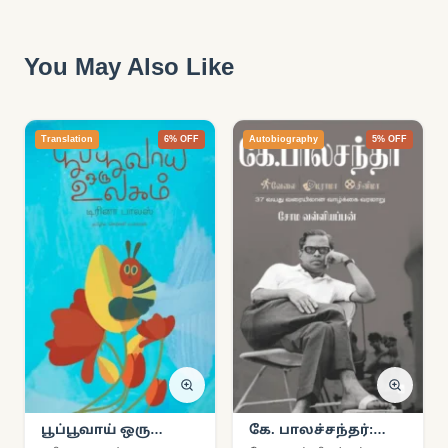
You May Also Like
Translation
6% OFF
Autobiography
5% OFF
பூப்பூவாய் ஒரு
கே. பாலச்சந்தர்:
உலகம்
வேலை – டிராமா –