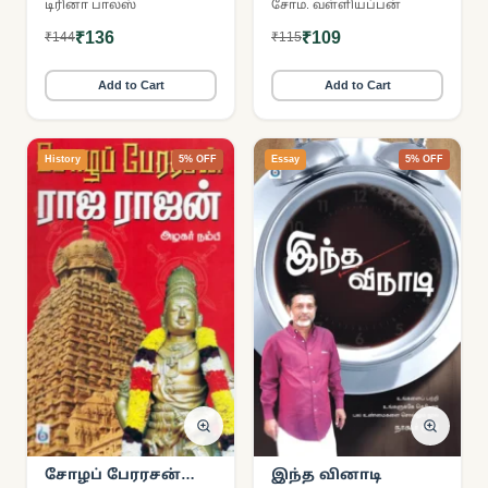
டிரினா பாலஸ்
சோம. வள்ளியப்பன்
சினிமா
₹136
₹109
₹144
₹115
Add to Cart
Add to Cart
History
5% OFF
Essay
5% OFF
சோழப் பேரரசன்
இந்த வினாடி