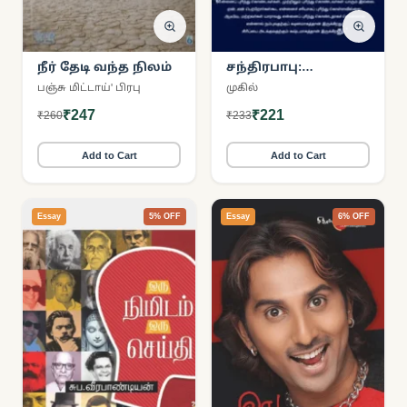
நீர் தேடி வந்த நிலம்
சந்திரபாபு:
கண்ணீரும்
பஞ்சு மிட்டாய்' பிரபு
முகில்
புன்னகையும்
₹247
₹221
₹260
₹233
Add to Cart
Add to Cart
Essay
5% OFF
Essay
6% OFF