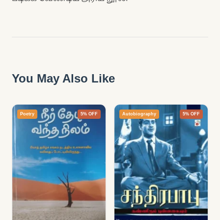
You May Also Like
Poetry
5% OFF
Autobiography
5% OFF