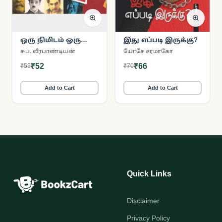
ஒரு நிமிடம் ஒரு
இது எப்படி இருக்கு?
செய்தி
சுப. வீரபாண்டியன்
யோசே சரமாகோ
₹52
₹66
₹55
₹70
Add to Cart
Add to Cart
Quick Links
Disclaimer
Privacy Policy