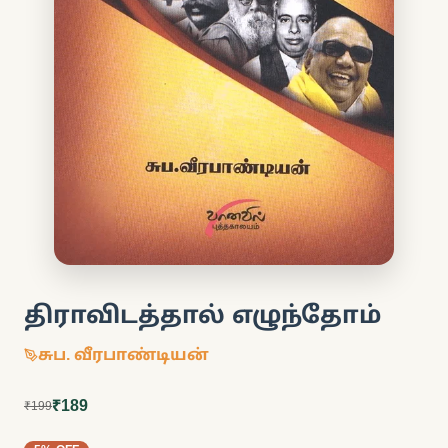
திராவிடத்தால் எழுந்தோம்
சுப. வீரபாண்டியன்
₹189
₹199