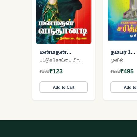
மன்மதன்
நம்பர் 1
வந்தானடி
சாதனைய
பட்டுக்கோட்டை பிரபாகர்
முகில்
சரித்திரம
₹123
₹495
₹130
₹522
Add to Cart
Add to