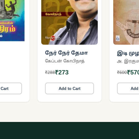
நேர் நேர் தேமா
இடி முழ
ாளர்களின்
கேப்டன் கோபிநாத்
அ. இரகும
்
₹273
₹57
₹288
₹600
 Cart
Add to Cart
Add 