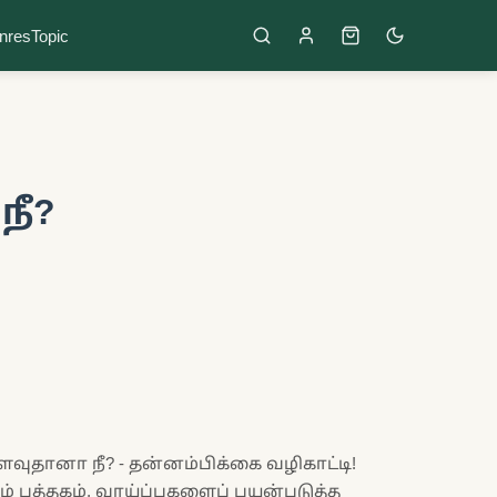
nres
Topic
நீ?
ுதானா நீ? - தன்னம்பிக்கை வழிகாட்டி!
ம் புத்தகம், வாய்ப்புகளைப் பயன்படுத்த