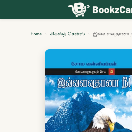
Skip to content
Home
சிக்ஸ்த் சென்ஸ்
இவ்வளவுதானா ந