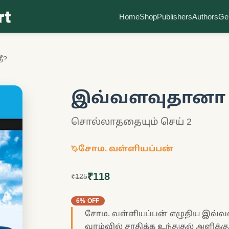
Home
Shop
Publishers
Authors
Ge
ீ?
இவ்வளவுதானா 
சொல்லாததையும் செய் 2
சோம. வள்ளியப்பன்
₹118
₹125
6% OFF
சோம. வள்ளியப்பன் எழுதிய இவ்வளவ
வாழ்வில் சாதிக்க உந்துதல் அளிக்கு