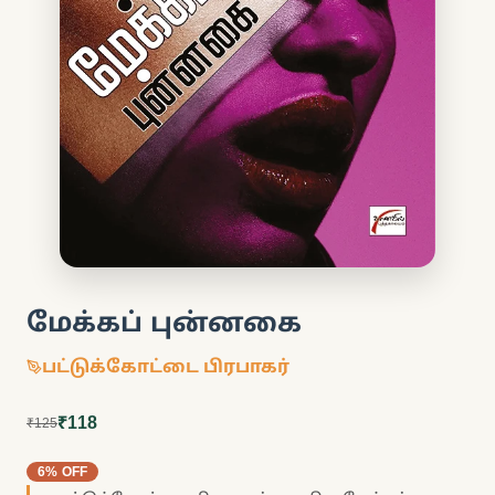
மேக்கப் புன்னகை
பட்டுக்கோட்டை பிரபாகர்
₹118
₹125
6% OFF