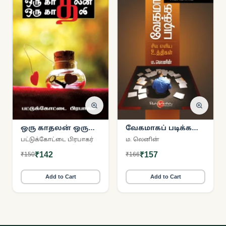
ஒரு காதலன் ஒரு
வேகமாகப் படிக்க
காதலி
சில எளிய உத்திகள்
பட்டுக்கோட்டை பிரபாகர்
ம. லெனின்
₹142
₹157
₹150
₹166
Add to Cart
Add to Cart