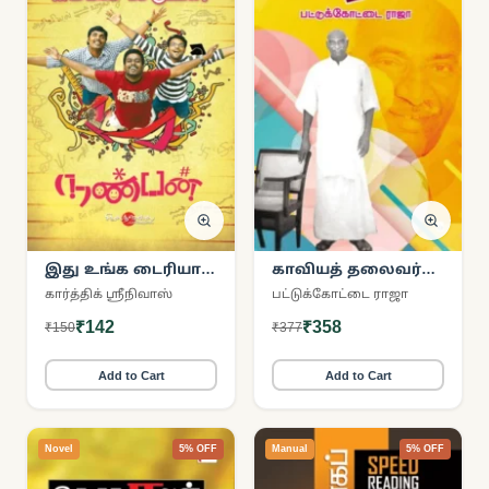
இது உங்க டைரியா
காவியத் தலைவர்
பாருங்க!
காமராஜர்
கார்த்திக் ஸ்ரீநிவாஸ்
பட்டுக்கோட்டை ராஜா
₹142
₹358
₹150
₹377
Add to Cart
Add to Cart
Novel
5% OFF
Manual
5% OFF