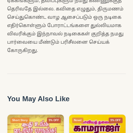
ஏக்கங்களும், தவிப்புகளும் நமது கண்ணுக்குத்
தெரிவதே இல்லை. கவிதை எழுதும், திருமணம்
செய்துகொண்ட வாழ ஆசைப்படும் ஒரு நடிகை
எதிர்கொள்ளும் போராட்டங்களை துல்லியமாக
விவரிக்கும் இந்நாவல் நடிகைகள் குறித்த நமது
பார்வையை மீண்டும் பரிசீலனை செய்யக்
கோருகிறது.
You May Also Like
Short Story
5% OFF
Novel
5% OFF