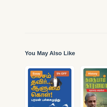
You May Also Like
Essay
5% OFF
History