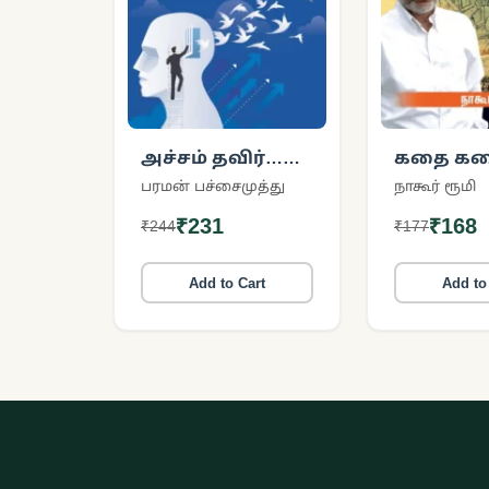
அச்சம் தவிர்…
கதை கத
ஆளுமை கொள்
காரணமா
பரமன் பச்சைமுத்து
நாகூர் ரூமி
(மஹாபா
₹231
₹168
₹244
₹177
வாழ்வியல
Add to Cart
Add to