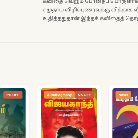
கவிதை வெறும் போதைப் பொருளாக ம
சமுதாய விழிப்புணர்வுக்கு வித்தாக
உதித்ததுதான் இந்தக் கவிதைத் தொகு
5% OFF
Autobiography
5% OFF
Novel