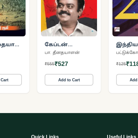
ையாம்
கேப்டன்
இந்திய 
ம்
விஜயகாந்த்
A.M.
பா. தீனதயாளன்
ரத
₹527
₹11
₹555
₹125
் )
 Cart
Add to Cart
Add 
Quick Links
Useful Links