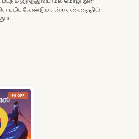
ட்டும் இருந்துவிடாமல் மொழி,இன
 விளங்கிட வேண்டும் என்ற எண்ணத்தில்
ப்பு.
6% OFF