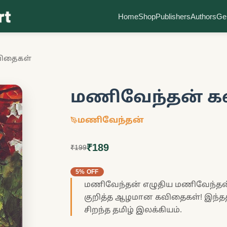
Home
Shop
Publishers
Authors
Ge
விதைகள்
மணிவேந்தன் க
மணிவேந்தன்
₹189
₹199
5% OFF
மணிவேந்தன் எழுதிய மணிவேந்தன்
குறித்த ஆழமான கவிதைகள்! இந்தத் 
சிறந்த தமிழ் இலக்கியம்.