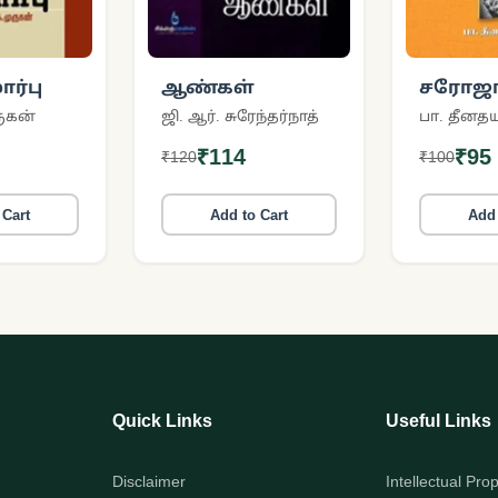
ர்பு
ஆண்கள்
சரோஜா
(சிக்ஸ்
ருகன்
ஜி. ஆர். சுரேந்தர்நாத்
பா. தீனத
பப்ளிக
₹114
₹95
₹120
₹100
 Cart
Add to Cart
Add 
Quick Links
Useful Links
Disclaimer
Intellectual Pro