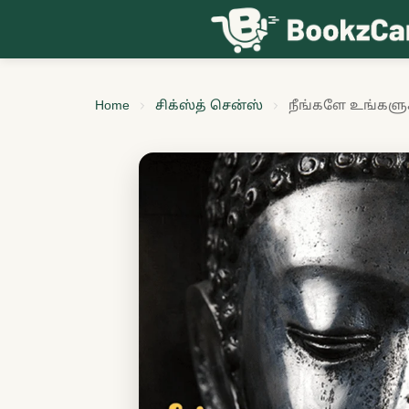
Skip to content
Home
சிக்ஸ்த் சென்ஸ்
நீங்களே உங்களு