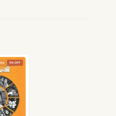
phy
5% OFF