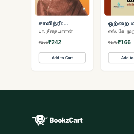
சாவித்ரி:
ஒற்றை மா
நடிகையர்
பா. தீனதயாளன்
எஸ். கே. மு
திலகத்தின்
₹242
₹166
₹255
₹175
நெகிழ்வூட்டும்
வாழ்க்கை
Add to Cart
Add to