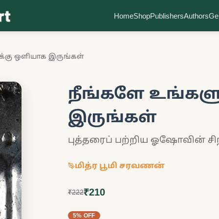
Home
Shop
Publishers
Authors
Ge
க்கு ஒளியாக இருங்கள்
நீங்களே உங்கள
இருங்கள்
புத்தரைப் பற்றிய ஓஷோவின் சி
மித்ர பூமி சரவணன்
₹210
₹222
5% OFF