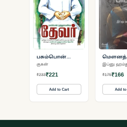
பசும்பொன்
மௌனத்த
முத்துராமலிங்க
பாடல்
குகன்
இப்னு ஹம்த
தேவர்
₹221
₹166
₹233
₹175
Add to Cart
Add to