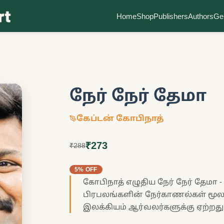
Home
Shop
Publishers
Authors
Ge
நேர் நேர் தேமா
கேப்டன் கோபிநாத்
₹273
₹288
5% OFF
கோபிநாத் எழுதிய நேர் நேர் தேமா 
பிரபலங்களின் நேர்காணல்கள் மூலம்
இலக்கியம் ஆர்வலர்களுக்கு ஏற்றது