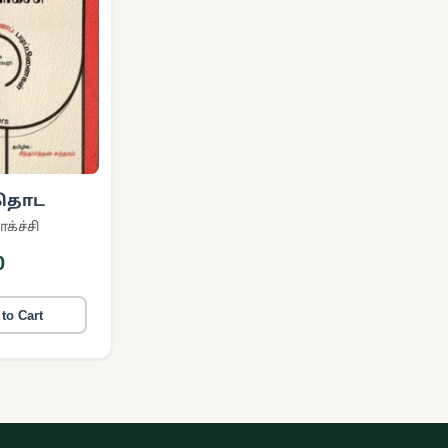
 தொட
க்ச்சி
0
to Cart