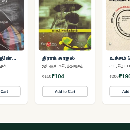
ின்
தீராக் காதல்
உச்சம்
ுன்
ஜி. ஆர். சுரேந்தர்நாத்
சுப்ரதோ பா
₹104
₹19
₹110
₹200
 Cart
Add to Cart
Add 