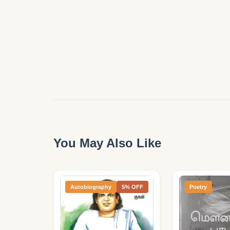
You May Also Like
Autobiography
5% OFF
Poetry