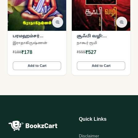
பரமஹம்சர்
சூஃபி வழி:
சொன்ன பரவசக்
இதயத்தின் மார்க்கம்
இராதாகிருஷ்ணன்
நாகூர் ரூமி
கதைகள்
₹178
₹527
₹188
₹555
Add to Cart
Add to Cart
Quick Links
Disclaimer