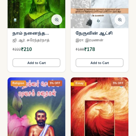
நாம் நனைந்த
நேருவின் ஆட்சி
மழைத்துளியில்
ஜி. ஆர். சுரேந்தர்நாத்
இரா. இரமணன்
₹210
₹178
₹222
₹188
Add to Cart
Add to Cart
Religion
5% OFF
Essay
5% OFF