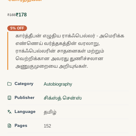
₹178
₹188
5% OFF
கார்த்தீபன் எழுதிய ராக்ஃபெல்லர் - அமெரிக்க
எண்ணெய் வர்த்தகத்தின் வரலாறு,
ராக்ஃபெல்லரின் சாதனைகள் மற்றும்
வெற்றிக்கான அவரது துணிச்சலான
அணுகுமுறையை அறியுங்கள்.
Category
Autobiography
Publisher
சிக்ஸ்த் சென்ஸ்
Language
தமிழ்
Pages
152