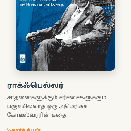
ராக்ஃபெல்லர்
சாதனைகளுக்கும் சர்ச்சைகளுக்கும்
பஞ்சமில்லாத ஒரு அமெரிக்க
கோடீஸ்வரரின் கதை
கார்த்தீபன்