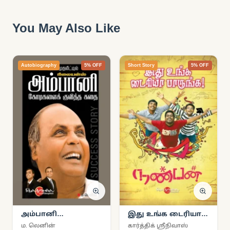
You May Also Like
Autobiography
5% OFF
Short Story
5% OFF
அம்பானி
இது உங்க டைரியா
கோடிகளைக்
பாருங்க!
ம. லெனின்
கார்த்திக் ஸ்ரீநிவாஸ்