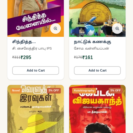
சிந்தித்த
நாட்டுக் கணக்கு
வேளையில்
சி. சைலேந்திர பாபு IPS
சோம. வள்ளியப்பன்
₹295
₹161
₹311
₹170
Add to Cart
Add to Cart
Novel
5% OFF
Autobiography
5% OFF