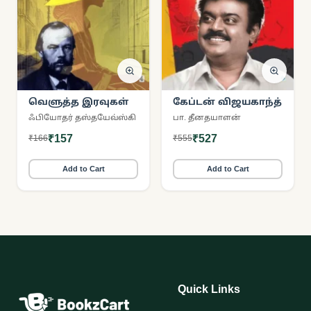
வெளுத்த இரவுகள்
கேப்டன் விஜயகாந்த்
ஃபியோதர் தஸ்தயேவ்ஸ்கி
பா. தீனதயாளன்
₹157
₹527
₹166
₹555
Add to Cart
Add to Cart
Quick Links