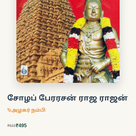
சோழப் பேரரசன் ராஜ ராஜன்
அழகர் நம்பி
₹495
₹522