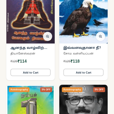
ஆனந்த வாழ்விற்கு
இவ்வளவுதானா நீ?
யோகமும்
தியானேஸ்வரன்
சோம. வள்ளியப்பன்
தியானமும்
₹114
₹118
₹120
₹125
Add to Cart
Add to Cart
Autobiography
5% OFF
Autobiography
5% OFF