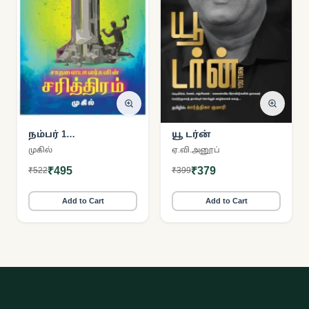
நம்பர் 1
யூ டர்ன்
சாதனையாளர்களின்
முகில்
ஏ.வி.அனூப்
சரித்திரம்
₹495
₹379
₹522
₹399
Add to Cart
Add to Cart