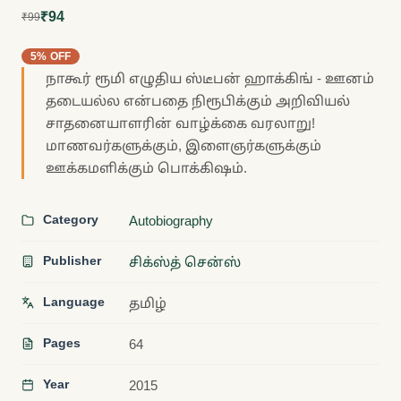
₹94
₹99
5% OFF
நாகூர் ரூமி எழுதிய ஸ்டீபன் ஹாக்கிங் - ஊனம்
தடையல்ல என்பதை நிரூபிக்கும் அறிவியல்
சாதனையாளரின் வாழ்க்கை வரலாறு!
மாணவர்களுக்கும், இளைஞர்களுக்கும்
ஊக்கமளிக்கும் பொக்கிஷம்.
Category
Autobiography
Publisher
சிக்ஸ்த் சென்ஸ்
Language
தமிழ்
Pages
64
Year
2015