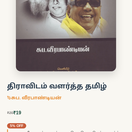
திராவிடம் வளர்த்த தமிழ்
சுப. வீரபாண்டியன்
₹19
₹20
5% OFF