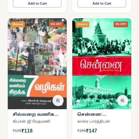
Add to Cart
Add to Cart
Manual
6% OFF
History
5% OFF
சில்லறை வணிகம்
சென்னை:
சிறக்க 7 வழிகள்
தலைநகரின் கதை
கிப்சன் ஜி வேதமணி
காரை பார்த்திபன்
₹118
₹147
₹125
₹155