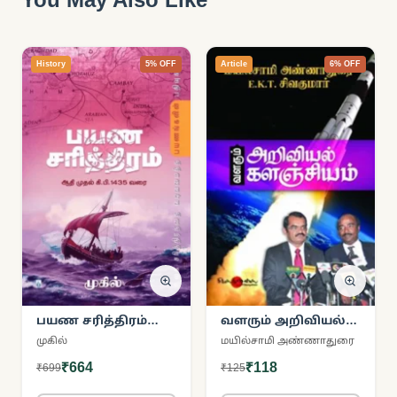
History
5% OFF
Article
6% OFF
பயண சரித்திரம்
வளரும் அறிவியல்
(பாகம் 1)
களஞ்சியம்
முகில்
மயில்சாமி அண்ணாதுரை
₹664
₹118
₹699
₹125