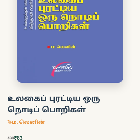
உலகைப் புரட்டிய ஒரு
நொடிப் பொறிகள்
ம. லெனின்
₹83
₹88