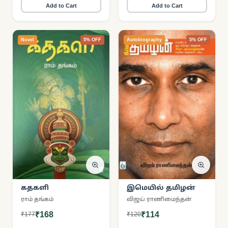
Add to Cart
Add to Cart
Novel
5% OFF
Autobiography
5% OFF
கதகளி
இமெயில் தமிழன்
ராம் தங்கம்
விஜய் ராணிமைந்தன்
₹168
₹114
₹177
₹120