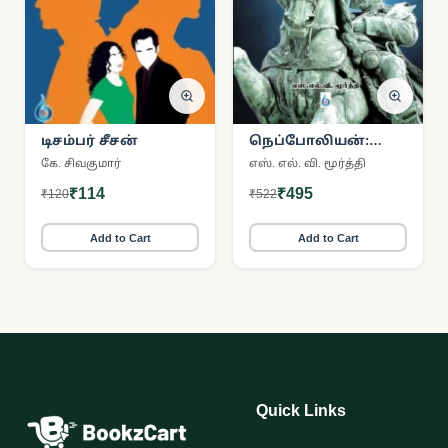
டிசம்பர் சீசன்
நெப்போலியன்:
சாமானியன்
கே. சிவகுமார்
எஸ். எல். வி. மூர்த்தி
சக்ரவர்த்தியான
₹114
₹495
₹120
₹522
சாதனைச் சரித்திரம்
Add to Cart
Add to Cart
Quick Links