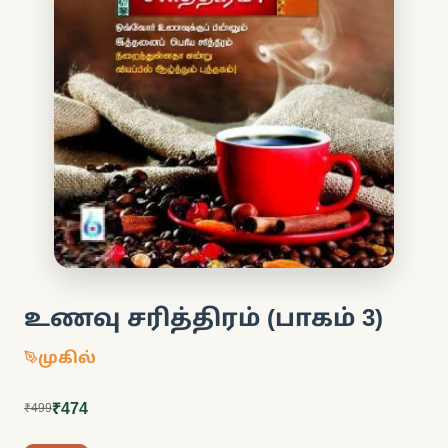
உணவு சரித்திரம் (பாகம் 3)
முகில்
₹474
₹499