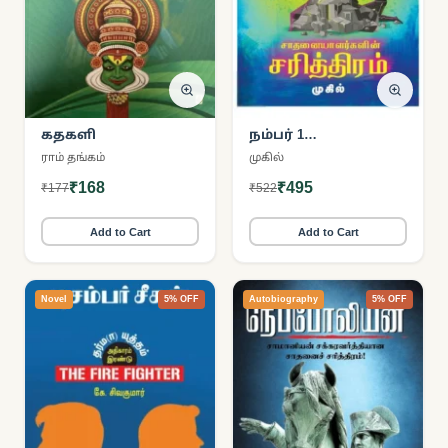
கதகளி
நம்பர் 1
சாதனையாளர்களின்
ராம் தங்கம்
முகில்
சரித்திரம்
₹168
₹495
₹177
₹522
Add to Cart
Add to Cart
Novel
5% OFF
Autobiography
5% OFF